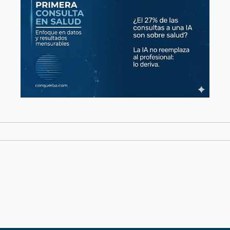
Testimonios: El Error Que
Puede Clausurar Tu Clínica