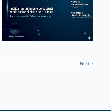
Con Sitios Web Abandonados
Estás Perdiendo Pacientes
Next