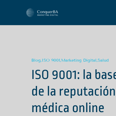
Skip
to
content
Blog
,
ISO 9001
,
Marketing Digital
,
Salud
ISO 9001: la bas
de la reputación
médica online