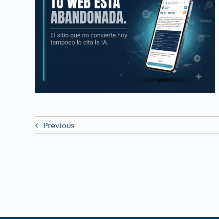
ados
La IA Ya Es La Puerta De
tes
Entrada Del Paciente
Previous