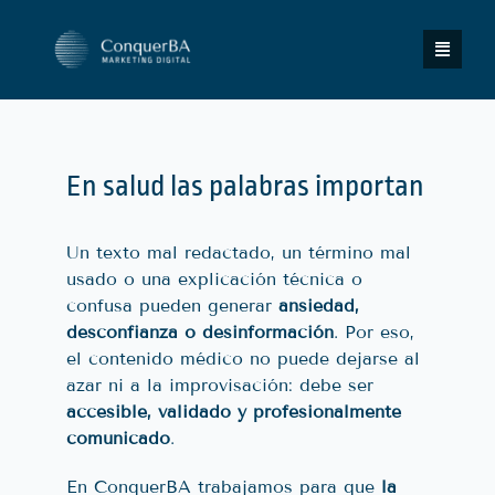
Skip
to
Toggle
content
Naviga
Servicios
En salud las palabras importan
Insights
Un texto mal redactado, un término mal
Contacto
usado o una explicación técnica o
confusa pueden generar
ansiedad,
desconfianza o desinformación
. Por eso,
Diagnóstico gratuito
el contenido médico no puede dejarse al
azar ni a la improvisación: debe ser
accesible, validado y profesionalmente
comunicado
.
En ConquerBA trabajamos para que
la