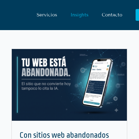
Servicios
Insights
Contacto
s
La IA Ya Es La Puerta De
Entrada Del Paciente
Blog
Marketing Digital
Salud
Con sitios web abandonados