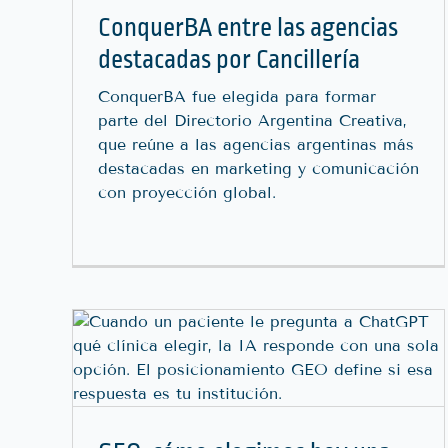
ConquerBA entre las agencias
destacadas por Cancillería
ConquerBA fue elegida para formar
parte del Directorio Argentina Creativa,
que reúne a las agencias argentinas más
destacadas en marketing y comunicación
con proyección global.
 Una
Testimonios: El Error Que
s
Puede Clausurar Tu Clínica
Digital
Blog
Leyes
Marketing Digital
Salud